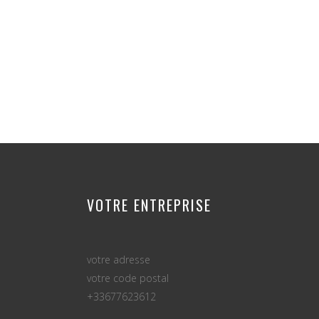
VOTRE ENTREPRISE
votre adresse
votre code postal
+33677623612